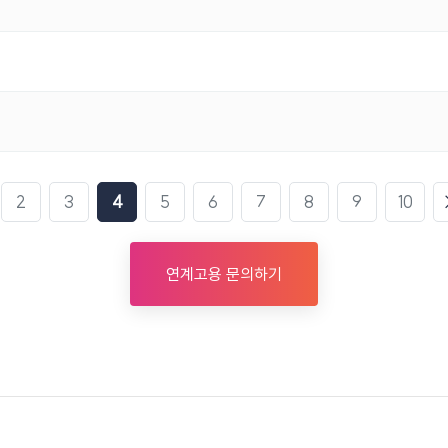
2
3
4
5
6
7
8
9
10
연계고용 문의하기